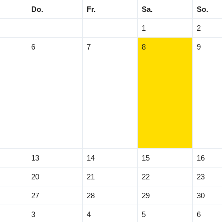
Do.
Fr.
Sa.
So.
1
2
6
7
8
9
13
14
15
16
20
21
22
23
27
28
29
30
3
4
5
6