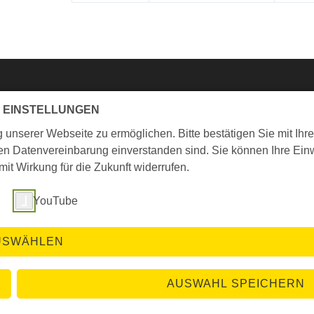
 EINSTELLUNGEN
Kontakt
nserer Webseite zu ermöglichen. Bitte bestätigen Sie mit Ihre
ten Datenvereinbarung einverstanden sind. Sie können Ihre Einw
Katholischer Gemeindeverband in Bremen
t Wirkung für die Zukunft widerrufen.
Hohe Str. 8-9
28195 Bremen
YouTube
Telefon: 0421 / 36 94 - 0
Fax: 0421 / 36 94 - 200
E-Mail:
info[at]kirchenamt-bremen.de
USWÄHLEN
AUSWAHL SPEICHERN