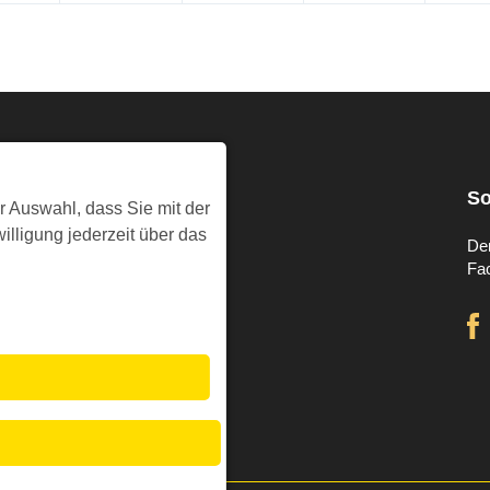
Presse & Info
So
r Auswahl, dass Sie mit der
illigung jederzeit über das
Pressestelle
De
Pressemitteilungen
Fa
Pressefotos
Kirche im Rundfunk