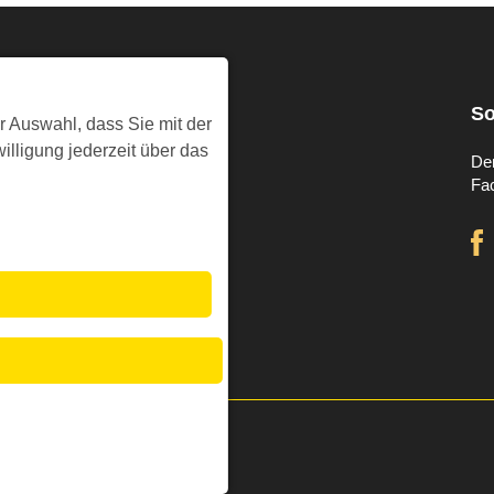
Presse & Info
So
r Auswahl, dass Sie mit der
illigung jederzeit über das
Pressestelle
De
Pressemitteilungen
Fa
Pressefotos
Kirche im Rundfunk