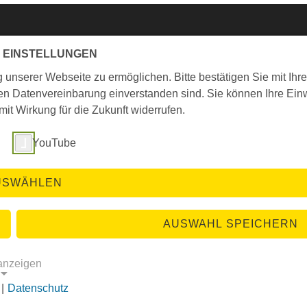
 EINSTELLUNGEN
Kontakt
nserer Webseite zu ermöglichen. Bitte bestätigen Sie mit Ihre
ten Datenvereinbarung einverstanden sind. Sie können Ihre Einw
Katholischer Gemeindeverband in Bremen
t Wirkung für die Zukunft widerrufen.
Hohe Str. 8-9
28195 Bremen
YouTube
Telefon: 0421 / 36 94 - 0
Fax: 0421 / 36 94 - 200
E-Mail:
info[at]kirchenamt-bremen.de
USWÄHLEN
AUSWAHL SPEICHERN
 anzeigen
© Katholischer Gemeindeverband in Bremen
|
Datenschutz
GE COOKIES