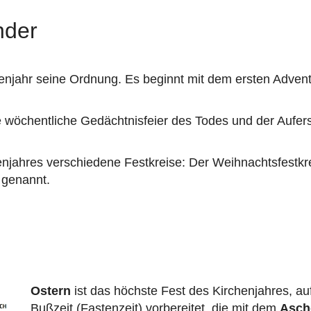
nder
chenjahr seine Ordnung. Es beginnt mit dem ersten Adve
e wöchentliche Gedächtnisfeier des Todes und der Aufers
njahres verschiedene Festkreise: Der Weihnachtsfestkrei
 genannt.
Ostern
ist das höchste Fest des Kirchenjahres, auf
Bußzeit (Fastenzeit) vorbereitet, die mit dem
Asch