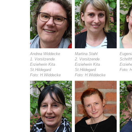
Andrea Widdecke
Martina Stahl
Eugeni
1. Vorsitzende
2. Vorsitzende
Schrift
Erzieherin Kita
Erzieherin Kita
Erziehe
St.Hildegard
St.Hildegard
Foto: 
Foto: H.Widdecke
Foto: H.Widdecke