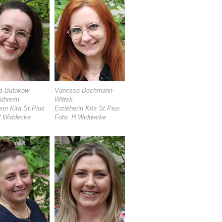
a Butakow
Vanessa Bachmann-
führerin
Wittek
rin Kita St.Pius
Erzieherin Kita St.Pius
H.Widdecke
Foto: H.Widdecke