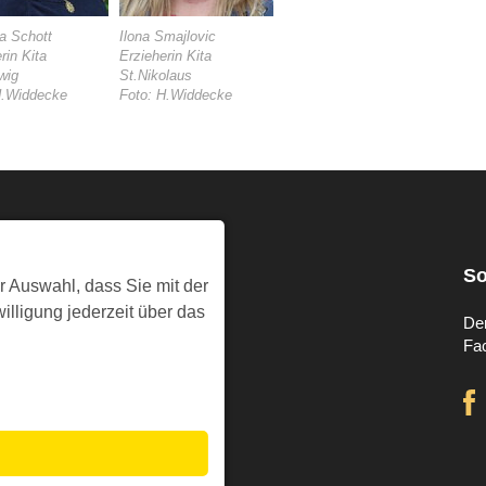
a Schott
Ilona Smajlovic
rin Kita
Erzieherin Kita
wig
St.Nikolaus
H.Widdecke
Foto: H.Widdecke
Presse & Info
So
r Auswahl, dass Sie mit der
illigung jederzeit über das
Pressestelle
De
Pressemitteilungen
Fa
Pressefotos
Kirche im Rundfunk