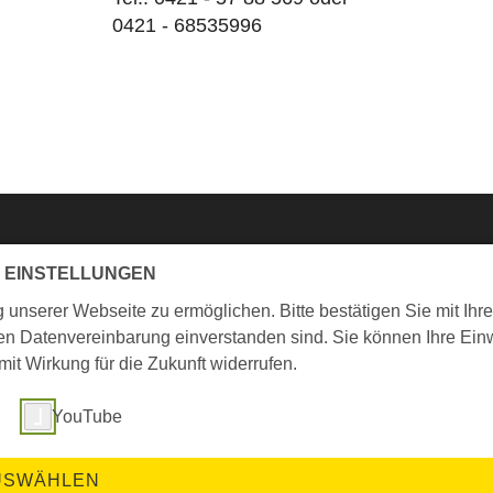
0421 - 68535996
 EINSTELLUNGEN
Kontakt
nserer Webseite zu ermöglichen. Bitte bestätigen Sie mit Ihre
ten Datenvereinbarung einverstanden sind. Sie können Ihre Einw
Katholischer Gemeindeverband in Bremen
t Wirkung für die Zukunft widerrufen.
Hohe Str. 8-9
28195 Bremen
YouTube
Telefon: 0421 / 36 94 - 0
Fax: 0421 / 36 94 - 200
E-Mail:
info[at]kirchenamt-bremen.de
USWÄHLEN