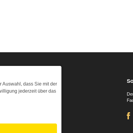
Presse & Info
So
r Auswahl, dass Sie mit der
illigung jederzeit über das
Pressestelle
De
Pressemitteilungen
Fa
Pressefotos
Kirche im Rundfunk